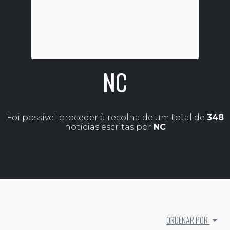
NC
Foi possível proceder à recolha de um total de
348
notícias escritas por
NC
ORDENAR POR