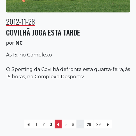
2012-11-28
COVILHÃ JOGA ESTA TARDE
por
NC
Às 15, no Complexo
O Sporting da Covilhã defronta esta quarta-feira, às
15 horas, no Complexo Desportiv...
1
2
3
4
5
6
...
28
29