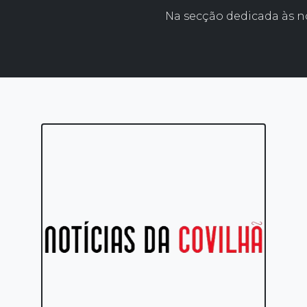
Na secção dedicada às n