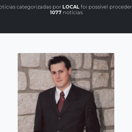
otícias categorizadas por
LOCAL
foi possível proceder
1077
notícias