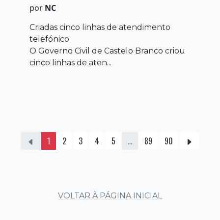
por
NC
Criadas cinco linhas de atendimento
telefónico
O Governo Civil de Castelo Branco criou
cinco linhas de aten...
1
2
3
4
5
...
89
90
VOLTAR À PÁGINA INICIAL