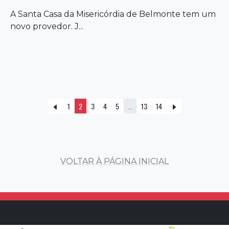
A Santa Casa da Misericórdia de Belmonte tem um
novo provedor. J...
1
2
3
4
5
...
13
14
VOLTAR À PÁGINA INICIAL