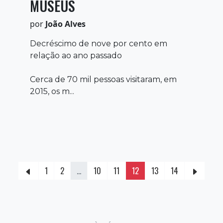
MUSEUS
por
João Alves
Decréscimo de nove por cento em
relação ao ano passado
Cerca de 70 mil pessoas visitaram, em
2015, os m...
1
2
...
10
11
12
13
14