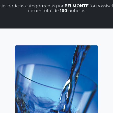
 às notícias categorizadas por
BELMONTE
foi possíve
de um total de
160
notícias