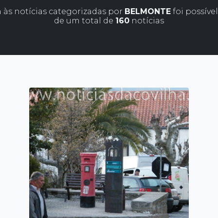
 às notícias categorizadas por
BELMONTE
foi possíve
de um total de
160
notícias