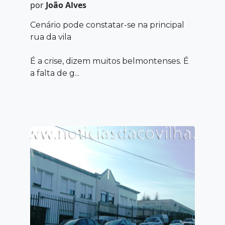
por
João Alves
Cenário pode constatar-se na principal
rua da vila
É a crise, dizem muitos belmontenses. É
a falta de g...