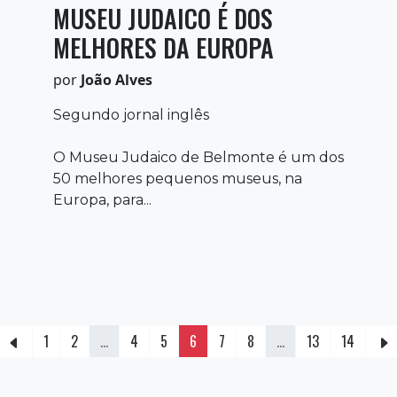
MUSEU JUDAICO É DOS
MELHORES DA EUROPA
por
João Alves
Segundo jornal inglês
O Museu Judaico de Belmonte é um dos
50 melhores pequenos museus, na
Europa, para...
1
2
...
4
5
6
7
8
...
13
14