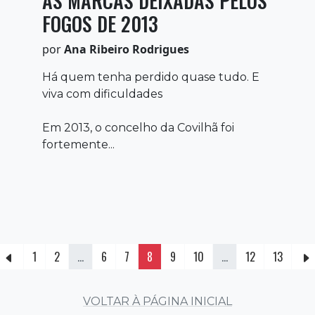
AS MARCAS DEIXADAS PELOS
FOGOS DE 2013
por
Ana Ribeiro Rodrigues
Há quem tenha perdido quase tudo. E
viva com dificuldades
Em 2013, o concelho da Covilhã foi
fortemente...
1
2
...
6
7
8
9
10
...
12
13
VOLTAR À PÁGINA INICIAL