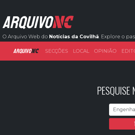
NC
ARQUIVO
O Arquivo Web do
Notícias da Covilhã
. Explore o pa
ARQUIVO
NC
SECÇÕES
LOCAL
OPINIÃO
EDIT
PESQUISE