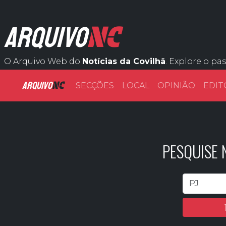
NC
ARQUIVO
O Arquivo Web do
Notícias da Covilhã
. Explore o pa
ARQUIVO
NC
SECÇÕES
LOCAL
OPINIÃO
EDIT
PESQUISE