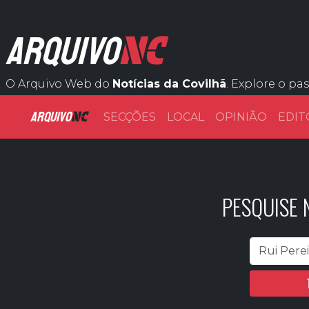
NC
ARQUIVO
O Arquivo Web do
Notícias da Covilhã
. Explore o pa
ARQUIVO
NC
SECÇÕES
LOCAL
OPINIÃO
EDIT
PESQUISE