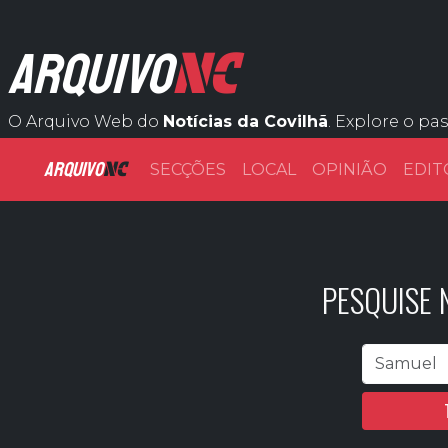
NC
ARQUIVO
O Arquivo Web do
Notícias da Covilhã
. Explore o pa
ARQUIVO
NC
SECÇÕES
LOCAL
OPINIÃO
EDIT
PESQUISE