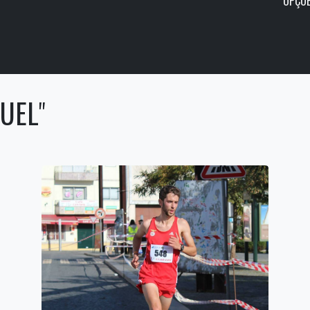
OPÇÕE
UEL
"