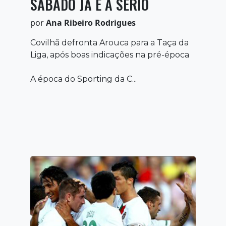
SÁBADO JÁ É A SÉRIO
por
Ana Ribeiro Rodrigues
Covilhã defronta Arouca para a Taça da
Liga, após boas indicações na pré-época
A época do Sporting da C...