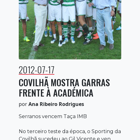
2012-07-17
COVILHÃ MOSTRA GARRAS
FRENTE À ACADÉMICA
por
Ana Ribeiro Rodrigues
Serranos vencem Taça IMB
No terceiro teste da época, o Sporting da
Covilhã sucedeu ao Gil Vicente e ven...