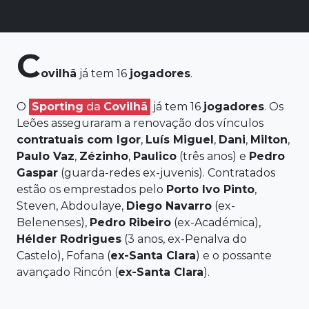
C
ovilhã
já tem 16
jogadores
.
O
Sporting
da
Covilhã
já tem 16
jogadores
. Os
Leões asseguraram a renovação dos vínculos
contratuais com Igor
,
Luís Miguel
,
Dani
,
Milton
,
Paulo Vaz
,
Zézinho
,
Paulico
(três anos) e
Pedro
Gaspar
(guarda-redes ex-juvenis). Contratados
estão os emprestados pelo
Porto
Ivo Pinto
,
Steven, Abdoulaye,
Diego Navarro
(ex-
Belenenses),
Pedro Ribeiro
(ex-Académica),
Hélder Rodrigues
(3 anos, ex-Penalva do
Castelo), Fofana (
ex-Santa
Clara
) e o possante
avançado Rincón (
ex-Santa
Clara
).