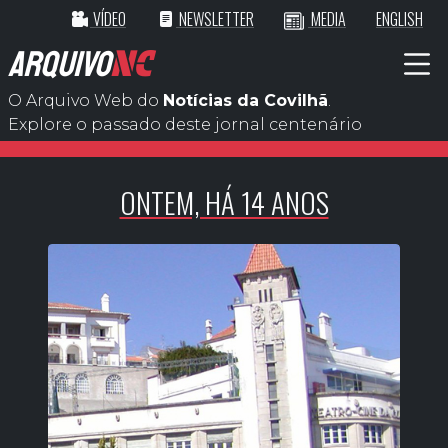
VÍDEO
NEWSLETTER
MEDIA
ENGLISH
ARQUIVO
NC
O Arquivo Web do
Notícias da Covilhã
.
Explore o passado deste jornal centenário
ONTEM, HÁ 14 ANOS
ONTEM, HÁ 7 ANOS
HOJE, HÁ 7 ANOS