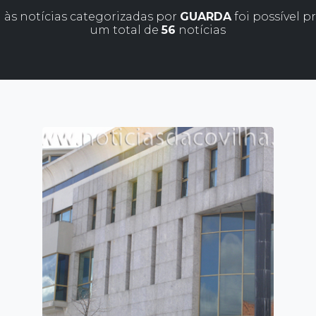
 às notícias categorizadas por
GUARDA
foi possível p
um total de
56
notícias