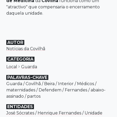
de Medicina
da
Covilhã
funciona como um
"atractivo" que compensaria o encerramento
daquela unidade.
AUTOR
Notícias da Covilhã
CATEGORIA
›
Local
Guarda
PALAVRAS-CHAVE
Guarda
/
Covilhã
/
Beira
/
Interior
/
Médicos
/
maternidades
/
Defendem
/
Fernandes
/
abaixo-
assinado
/
partos
ENTIDADES
José Sócrates
/
Henrique Fernandes
/
Unidade