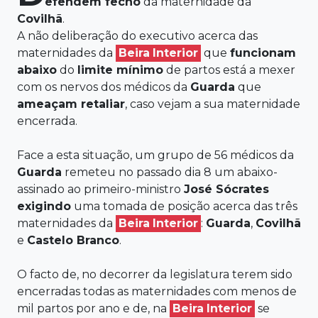
efendem fecho
da maternidade da
Covilhã
.
A não deliberação do executivo acerca das
maternidades da
Beira
Interior
que
funcionam
abaixo
do
limite mínimo
de partos está a mexer
com os nervos dos médicos da
Guarda
que
ameaçam retaliar
, caso vejam a sua maternidade
encerrada.
Face a esta situação, um grupo de 56 médicos da
Guarda
remeteu no passado dia 8 um abaixo-
assinado ao primeiro-ministro
José Sócrates
exigindo
uma tomada de posição acerca das três
maternidades da
Beira
Interior
:
Guarda
,
Covilhã
e
Castelo Branco
.
O facto de, no decorrer da legislatura terem sido
encerradas todas as maternidades com menos de
mil partos por ano e de, na
Beira
Interior
se