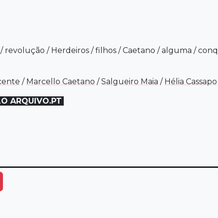
/
revolução
/
Herdeiros
/
filhos
/
Caetano
/
alguma
/
conq
cente
/
Marcello Caetano
/
Salgueiro Maia
/
Hélia Cassapo
LO ARQUIVO.PT
ais Opções