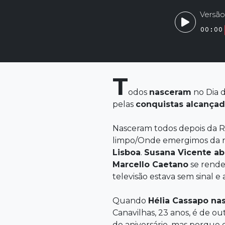
Versão
00:00
T
odos
nasceram
no Dia 
pelas
conquistas alcança
Nasceram todos depois da R
limpo/Onde emergimos da no
Lisboa
.
Susana Vicente
ab
Marcello Caetano
se rende
televisão estava sem sinal e
Quando
Hélia Cassapo
na
Canavilhas, 23 anos, é de ou
de aniversário, mas porque