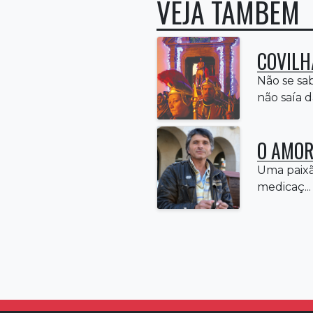
VEJA TAMBÉM
COVILH
Não se sa
não saía da
O AMOR
Uma paixã
medicaç...