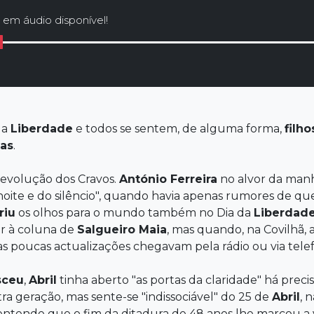
 em áudio disponível!
da
Liberdade
e todos se sentem, de alguma forma,
filh
das
.
evolução dos Cravos.
António Ferreira
no alvor da manhã 
ite e do silêncio", quando havia apenas rumores de qu
riu
os olhos para o mundo também no Dia da
Liberdad
r à coluna de
Salgueiro Maia
, mas quando, na Covilhã, 
 as poucas actualizações chegavam pela rádio ou via tele
sceu
,
Abril
tinha aberto "as portas da claridade" há prec
tra geração, mas sente-se "indissociável" do 25 de
Abril
, 
 entende que o fim da ditadura de 48 anos lhe marcou a