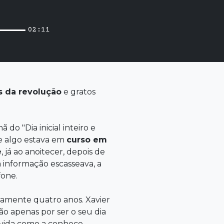
02:11
os da
revolução
e gratos
do "Dia inicial inteiro e
e algo estava em
curso em
e
, já ao anoitecer, depois de
a informação escasseava, a
fone.
isamente quatro anos. Xavier
não apenas por ser o seu dia
 vida como a conhece.