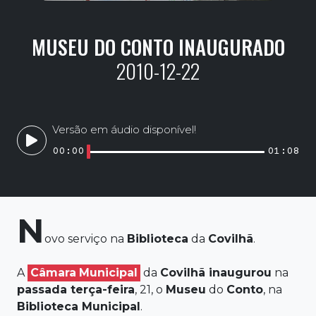
MUSEU DO CONTO INAUGURADO
2010-12-22
Versão em áudio disponível!
00:00
01:08
N
ovo serviço na
Biblioteca
da
Covilhã
.
A
Câmara
Municipal
da
Covilhã
inaugurou
na
passada
terça-feira
, 21, o
Museu
do
Conto
, na
Biblioteca
Municipal
.