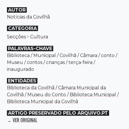
AUTOR
Notícias da Covilhã
CATEGORIA
›
Secções
Cultura
PALAVRAS-CHAVE
Biblioteca
/
Municipal
/
Covilhã
/
Câmara
/
conto
/
Museu
/
contos
/
crianças
/
terça-feira
/
inaugurado
ENTIDADES
Biblioteca da Covilhã
/
Câmara Municipal da
Covilhã
/
Museu do Conto
/
Biblioteca Municipal
/
Biblioteca Municipal da Covilhã
ARTIGO PRESERVADO PELO ARQUIVO.PT
VER ORIGINAL
→