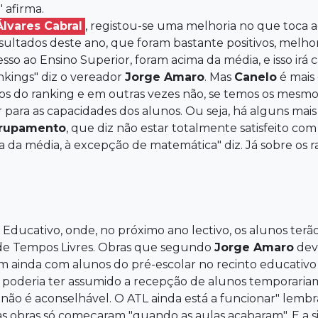
 afirma.
Álvares Cabral
, registou-se uma melhoria no que toca a
esultados deste ano, que foram bastante positivos, melho
cesso ao Ensino Superior, foram acima da média, e isso irá 
ankings" diz o vereador
Jorge Amaro
. Mas
Canelo
é mais 
os do ranking e em outras vezes não, se temos os mesmo
 para as capacidades dos alunos. Ou seja, há alguns ma
grupamento
, que diz não estar totalmente satisfeito co
a da média, à excepção de matemática" diz. Já sobre os r
Educativo, onde, no próximo ano lectivo, os alunos terão
s de Tempos Livres. Obras que segundo
Jorge Amaro
deve
ram ainda com alunos do pré-escolar no recinto educativo
e poderia ter assumido a recepção de alunos temporaria
 não é aconselhável. O ATL ainda está a funcionar" lembr
s obras só começaram "quando as aulas acabaram". E a 