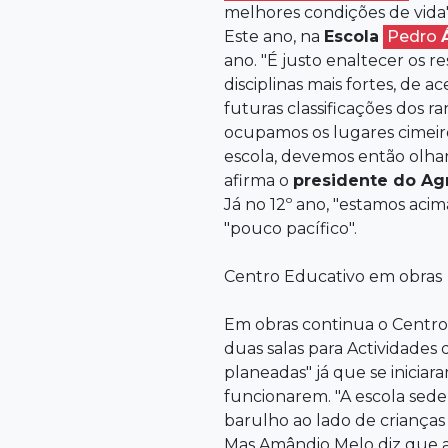
melhores condições de vida"
Este ano, na
Escola
Pedro
ano. "É justo enaltecer os r
disciplinas mais fortes, de a
futuras classificações dos r
ocupamos os lugares cimeir
escola, devemos então olhar
afirma o
presidente do A
Já no 12º ano, "estamos acim
"pouco pacífico".
Centro Educativo em obras
Em obras continua o Centro 
duas salas para Actividade
planeadas" já que se inicia
funcionarem. "A escola sed
barulho ao lado de crianças
Mas Amândio Melo diz que a