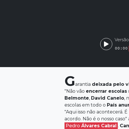
Versão
00:00
G
arantia
deixada
pelo
v
"Não vão
encerrar escolas
Belmonte
,
David
Canelo
, 
escolas em todo o
País anu
"Aqui isso não acontecerá. É
acordo. Não é o nosso caso"
Pedro
Álvares Cabral
.
Can