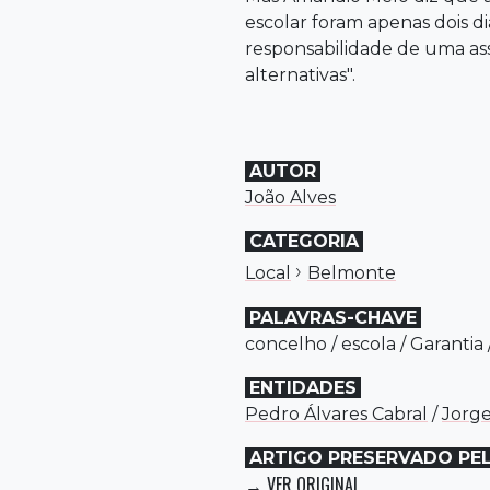
escolar foram apenas dois d
responsabilidade de uma ass
alternativas".
AUTOR
João Alves
CATEGORIA
›
Local
Belmonte
PALAVRAS-CHAVE
concelho
/
escola
/
Garantia
ENTIDADES
Pedro Álvares Cabral
/
Jorg
ARTIGO PRESERVADO PE
VER ORIGINAL
→