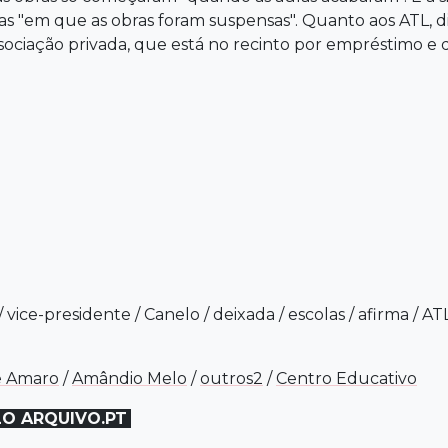
ias "em que as obras foram suspensas". Quanto aos ATL, d
ociação privada, que está no recinto por empréstimo e q
/
vice-presidente
/
Canelo
/
deixada
/
escolas
/
afirma
/
AT
e Amaro
/
Amândio Melo
/
outros2
/
Centro Educativo
LO ARQUIVO.PT