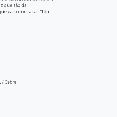
iz que são da
ue caso queira sair "têm
L
/
Cabral