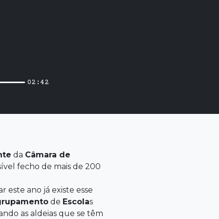
02:42
nte
da
Câmara de
sível fecho de mais de 200
r este ano já existe esse
grupamento
de
Escola
s
tando as aldeias que se têm