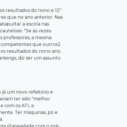
os resultados do nono e 12º
res que no ano anterior. Nas
catapultar a escola nas
cauteloso. "Se às vezes
s professores, a mesma
is competentes que outros2
m os resultados do nono ano.
ankings, diz ser um assunto
 já um novo refeitório e
riam ter sido "melhor
 e com os ATL a
mente. Ter máquinas, pó e
a.
simultaneadade com o pré-