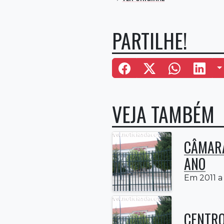
PARTILHE!
M
VEJA TAMBÉM
CÂMARA
ANO
Em 2011 a 
CENTRO