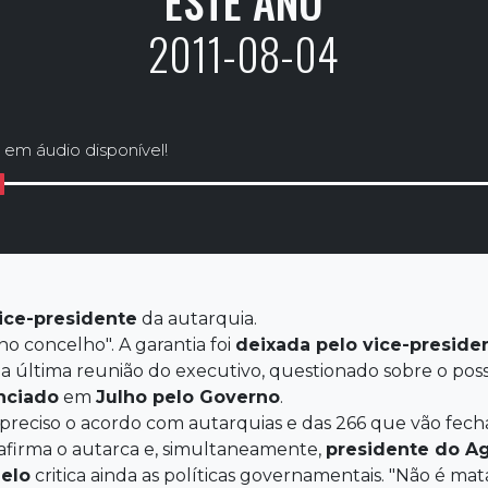
ESTE ANO
2011-08-04
 em áudio disponível!
ice-presidente
da autarquia.
no concelho". A garantia foi
deixada
pelo
vice-preside
na última reunião do executivo, questionado sobre o pos
nciado
em
Julho pelo Governo
.
 preciso o acordo com autarquias e das 266 que vão fecha
 afirma o autarca e, simultaneamente,
presidente do A
elo
critica ainda as políticas governamentais. "Não é ma