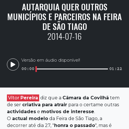
AUTARQUIA QUER OUTROS
MUNICÍPIOS E PARCEIROS NA FEIRA
DE SÃO TIAGO
2014-07-16
Versão em áudio disponível!
00:00
01:22
Vítor
Pereira
diz que a
Câmara da
Covilhã
tem
de ser
criativa para atrair
para o certame outras
actividades
e
motivos de interesse
.
O
actual modelo
da Feira de São Tiago, a
decorrer até dia 27, "
honra o passado
", mas é