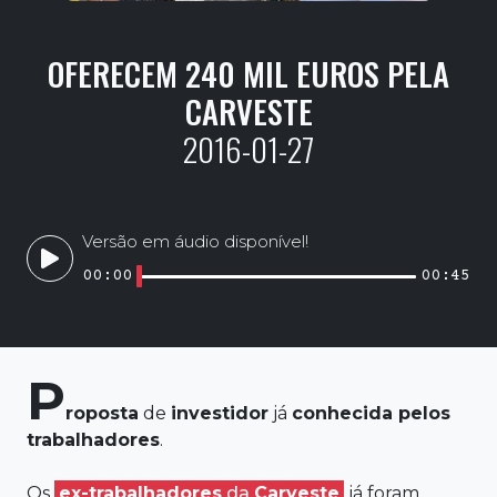
OFERECEM 240 MIL EUROS PELA
CARVESTE
2016-01-27
Versão em áudio disponível!
00:00
00:45
P
roposta
de
investidor
já
conhecida
pelos
trabalhadores
.
Os
ex-trabalhadores
da
Carveste
já foram