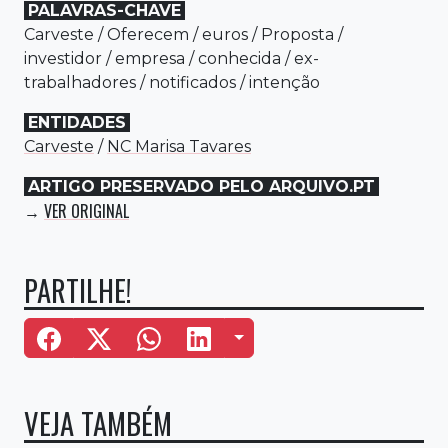
PALAVRAS-CHAVE
Carveste
/
Oferecem
/
euros
/
Proposta
/
investidor
/
empresa
/
conhecida
/
ex-
trabalhadores
/
notificados
/
intenção
ENTIDADES
Carveste
/
NC Marisa Tavares
ARTIGO PRESERVADO PELO ARQUIVO.PT
VER ORIGINAL
→
PARTILHE!
Mais Opções
VEJA TAMBÉM