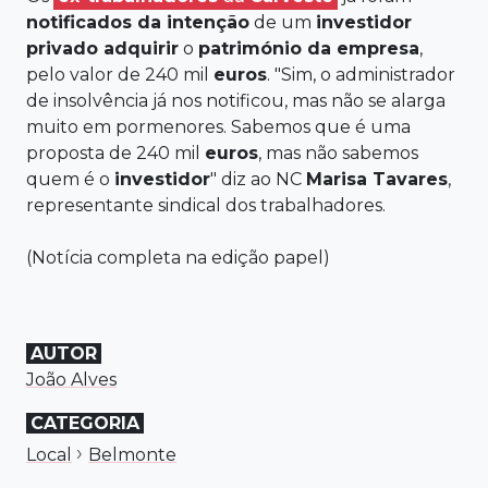
notificados
da
intenção
de um
investidor
privado
adquirir
o
património da
empresa
,
pelo valor de 240 mil
euros
. "Sim, o administrador
de insolvência já nos notificou, mas não se alarga
muito em pormenores. Sabemos que é uma
proposta de 240 mil
euros
, mas não sabemos
quem é o
investidor
" diz ao NC
Marisa Tavares
,
representante sindical dos trabalhadores.
(Notícia completa na edição papel)
AUTOR
João Alves
CATEGORIA
›
Local
Belmonte