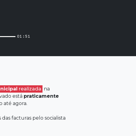
01:51
nicipal
realizada
na
rivado está
praticamente
o até agora.
as facturas pelo socialista