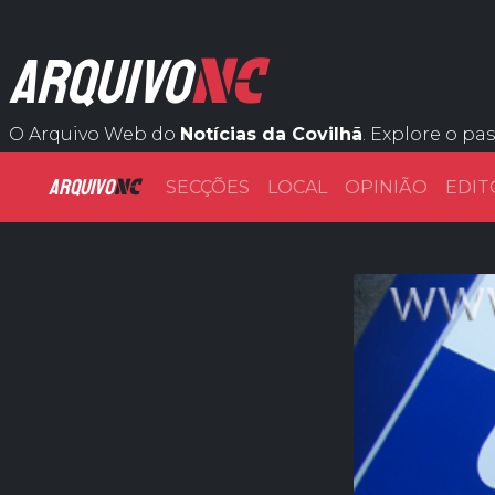
NC
ARQUIVO
O Arquivo Web do
Notícias da Covilhã
. Explore o pa
ARQUIVO
NC
SECÇÕES
LOCAL
OPINIÃO
EDIT