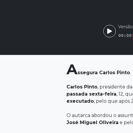
Versão
00:00
A
ssegura
Carlos Pinto
.
Carlos Pinto
, presidente d
passada sexta-feira
, 12, q
executado
, pelo que após 
O autarca abordou o assunto
José Miguel
Oliveira
e pel