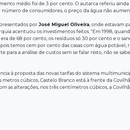
ento médio foi de 3 por cento. O autarca referiu ainda 
or número de consumidores, o preço da água não aumen
apresentados por
José Miguel
Oliveira
, onde estavam pa
arquia acentuou os investimentos feitos. "Em 1998, quando
ra de 68 por cento, os resíduos só 30 por cento e o sa
pois temos cem por cento das casas com água potável, r
para a análise de custos sem se falar nisto, não se sabe 
ência à proposta das novas tarifas do sistema multimunic
s metros cúbicos, Castelo Branco está à frente da Covilh
as alterações, nos três centímetros cúbicos, a Covilhã p