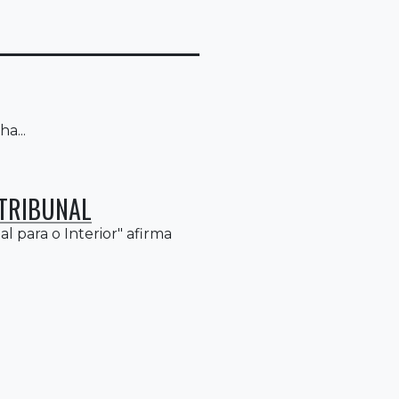
a...
TRIBUNAL
l para o Interior" afirma