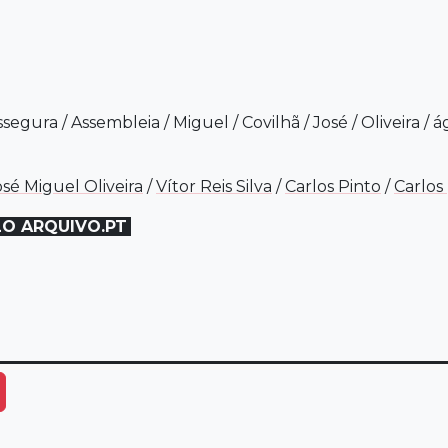
ssegura
/
Assembleia
/
Miguel
/
Covilhã
/
José
/
Oliveira
/
á
osé Miguel Oliveira
/
Vítor Reis Silva
/
Carlos Pinto
/
Carlos
LO ARQUIVO.PT
ais Opções