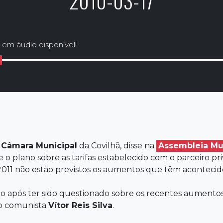
2010-03-17
 em áudio disponível!
a
Câmara
Municipal
da Covilhã, disse na
Assembleia
Mu
ue o plano sobre as tarifas estabelecido com o parceiro p
2011 não estão previstos os aumentos que têm acontecid
 após ter sido questionado sobre os recentes aumentos d
o comunista
Vítor Reis Silva
.