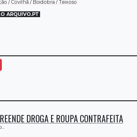
ção
/
Covilhã
/
Boidobra
/
Teixoso
LO ARQUIVO.PT
ais Opções
REENDE DROGA E ROUPA CONTRAFEITA
...