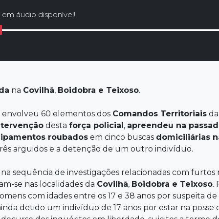
 em áudio disponível!
da
na
Covilhã
,
Boidobra e Teixoso
.
 envolveu 60 elementos dos
Comandos
Territoriais
da
ntervenção
desta
força policial
,
apreendeu na passad
ipamentos roubados
em cinco buscas
domiciliárias 
ês arguidos e a detenção de um outro indivíduo.
 na sequência de investigações relacionadas com furtos
am-se nas localidades da
Covilhã
,
Boidobra e Teixoso
.
homens com idades entre os 17 e 38 anos por suspeita de
ainda detido um indivíduo de 17 anos por estar na poss