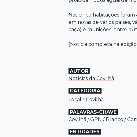
proibida. Todos aguardam o 
Nas cinco habitações foram 
em notas de vários países, 
caça) e munições, entre outr
(Notícia completa na edição
AUTOR
Notícias da Covilhã
CATEGORIA
›
Local
Covilhã
PALAVRAS-CHAVE
Covilhã
/
GRN
/
Branco
/
Com
ENTIDADES