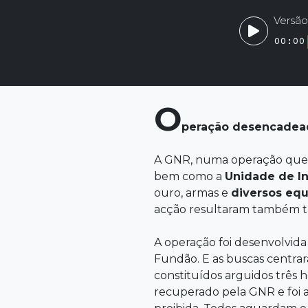
Versão
00:00
O
peração desencadea
A GNR, numa operação que
bem como a
Unidade de I
ouro, armas e
diversos
equ
acção resultaram também tr
A operação foi desenvolvida
Fundão. E as buscas centrar
constituídos arguidos três 
recuperado pela GNR e foi 