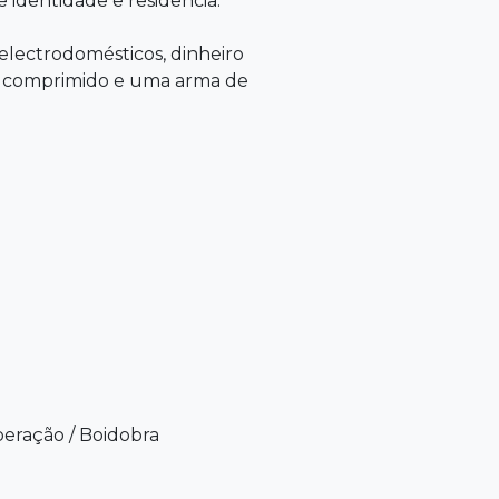
 identidade e residência.
 electrodomésticos, dinheiro
ar comprimido e uma arma de
eração
/
Boidobra