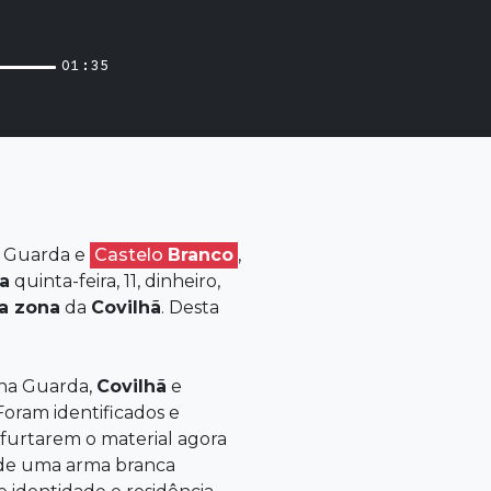
01:35
 Guarda e
Castelo
Branco
,
a
quinta-feira, 11, dinheiro,
na zona
da
Covilhã
. Desta
 na Guarda,
Covilhã
e
 Foram identificados e
 furtarem o material agora
e de uma arma branca