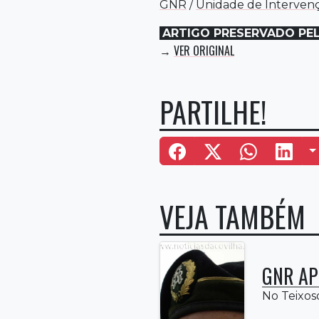
GNR
/
Unidade de Interven
ARTIGO PRESERVADO PE
VER ORIGINAL
→
PARTILHE!
M
VEJA TAMBÉM
GNR AP
No Teixoso