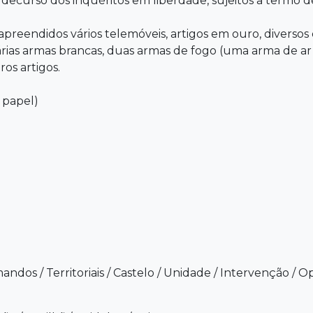
decurso dos inquéritos em liberdade, sujeitos a termo de
apreendidos vários telemóveis, artigos em ouro, diversos
várias armas brancas, duas armas de fogo (uma arma de 
os artigos.
 papel)
andos
/
Territoriais
/
Castelo
/
Unidade
/
Intervenção
/
Op