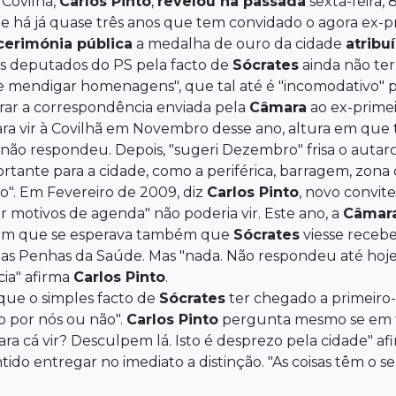
Covilhã,
Carlos
Pinto
,
revelou na passada
sexta-feira, 
ue há já quase três anos que tem convidado o agora ex-p
cerimónia pública
a medalha de ouro da cidade
atrib
s deputados do PS pela facto de
Sócrates
ainda não ter
e mendigar homenagens", que tal até é "incomodativo" p
rar a correspondência enviada pela
Câmara
ao ex-primei
ra vir à Covilhã em Novembro desse ano, altura em que
 não respondeu. Depois, "sugeri Dezembro" frisa o auta
tante para a cidade, como a periférica, barragem, zona 
io". Em Fevereiro de 2009, diz
Carlos
Pinto
, novo convit
or motivos de agenda" não poderia vir. Este ano, a
Câmar
a em que se esperava também que
Sócrates
viesse recebe
as Penhas da Saúde. Mas "nada. Não respondeu até hoje
ia" afirma
Carlos
Pinto
.
que o simples facto de
Sócrates
ter chegado a primeiro-m
o por nós ou não".
Carlos
Pinto
pergunta mesmo se em t
ra cá vir? Desculpem lá. Isto é desprezo pela cidade" af
ido entregar no imediato a distinção. "As coisas têm o s