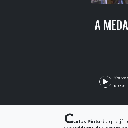
A MEDA
Versão
00:00
C
arlos
Pinto
diz que já c