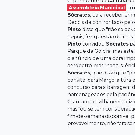
O presidente da
Câmara
da 
Assembleia
Municipal
, q
Sócrates
, para receber em
Depois de confrontado pelo
Pinto
disse que "não se dev
depois, fez questão de most
Pinto
convidou
Sócrates
pa
Parque da Goldra, mas este
o anúncio de uma obra impor
aeroporto. Mas "nada, silênc
Sócrates
, que disse que "p
convite, para Março, altur
concurso para a barragem d
homenageados pela paciênc
O autarca covilhanense diz 
mas "ou se tem consideraçã
fim-de-semana disponível pa
provavelmente, não fará sent