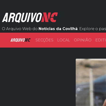
NC
ARQUIVO
O Arquivo Web do
Notícias da Covilhã
. Explore o pa
ARQUIVO
NC
SECÇÕES
LOCAL
OPINIÃO
EDIT