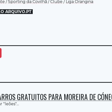
nte
/
Sporting da Covilhã
/
Clube
/
Liga Orangina
LO ARQUIVO.PT
ais Opções
RROS GRATUITOS PARA MOREIRA DE CÓN
 "leões"...