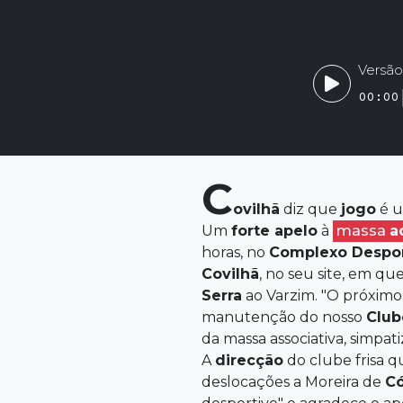
Versão
00:00
C
ovilhã
diz que
jogo
é u
Um
forte apelo
à
massa
a
horas, no
Complexo
Despor
Covilhã
, no seu site, em q
Serra
ao Varzim. "O próxim
manutenção do nosso
Club
da massa associativa, simpat
A
direcção
do clube frisa 
deslocações a Moreira de
Có