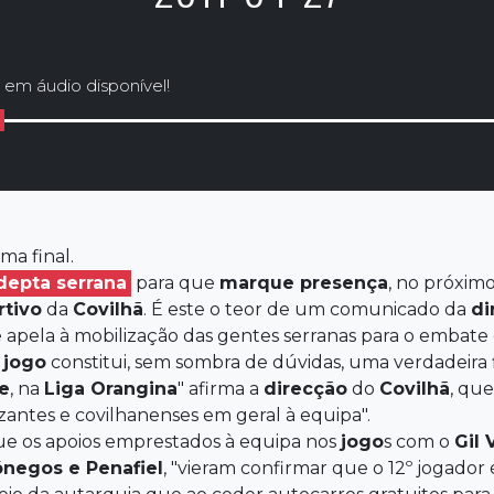
 em áudio disponível!
ma final.
depta serrana
para que
marque presença
, no próxim
tivo
da
Covilhã
. É este o teor de um comunicado da
di
ue apela à mobilização das gentes serranas para o embat
o
jogo
constitui, sem sombra de dúvidas, uma verdadeira f
e
, na
Liga Orangina
" afirma a
direcção
do
Covilhã
, que
izantes e covilhanenses em geral à equipa".
que os apoios emprestados à equipa nos
jogo
s com o
Gil 
negos e Penafiel
, "vieram confirmar que o 12º jogador