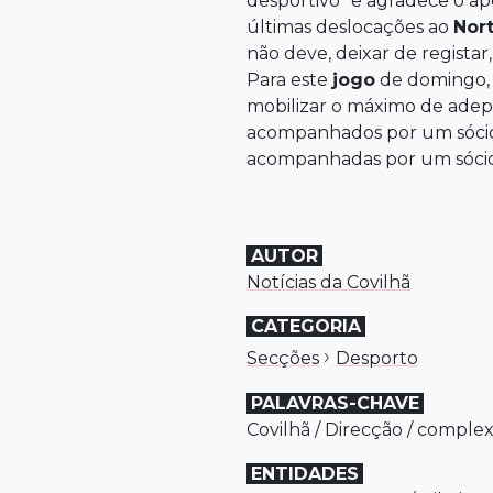
desportivo" e agradece o ap
últimas deslocações ao
Nort
não deve, deixar de registar
Para este
jogo
de domingo, 
mobilizar o máximo de adepto
acompanhados por um sócio, 
acompanhadas por um sóci
AUTOR
Notícias da Covilhã
CATEGORIA
›
Secções
Desporto
PALAVRAS-CHAVE
Covilhã
/
Direcção
/
comple
ENTIDADES