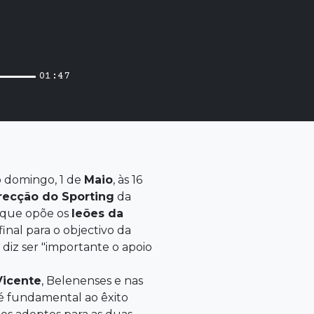
01:47
o domingo, 1 de
Maio
, às 16
recção
do Sporting
da
e que opõe os
leões da
inal para o objectivo da
 diz ser "importante o apoio
Vicente
, Belenenses e nas
 é fundamental ao êxito