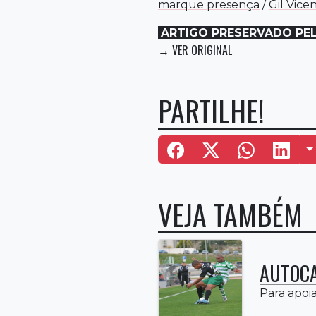
marque presença
/
Gil Vice
ARTIGO PRESERVADO PE
VER ORIGINAL
→
PARTILHE!
M
VEJA TAMBÉM
AUTOCA
Para apoiar