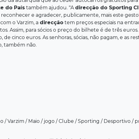
oio da autarquia que ao ceder autocarros gratuitos para
e do País
também ajudou. "A
direcção
do Sporting
C
, reconhecer e agradecer, publicamente, mais este gesto"
com o Varzim, a
direcção
tem preços especiais na entra
s. Assim, para sócios o preço do bilhete é de três euros
de cinco euros. As senhoras, sócias, não pagam, e as res
o, também não.
xo
/
Varzim
/
Maio
/
jogo
/
Clube
/
Sporting
/
Desportivo
/
p