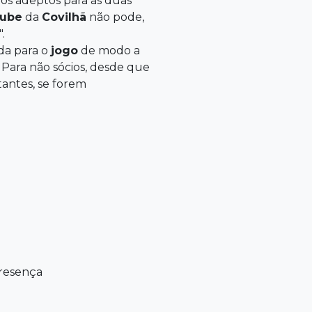
 os adeptos para as duas
lube
da
Covilhã
não pode,
.
da para o
jogo
de modo a
. Para não sócios, desde que
tantes, se forem
resença