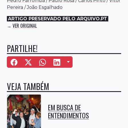
Pedro Farromba
/
Paulo Rosa
/
Carlos Pinto
/
Vítor
Pereira
/
João Esgalhado
ARTIGO PRESERVADO PELO ARQUIVO.PT
VER ORIGINAL
→
PARTILHE!
Mais Opções
VEJA TAMBÉM
EM BUSCA DE
ENTENDIMENTOS