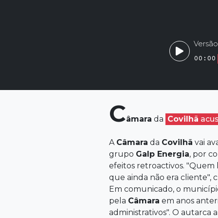
Versão
00:00
C
âmara
da
Covilhã
acu
A
Câmara
da
Covilhã
vai av
grupo
Galp Energia
, por 
efeitos retroactivos. "Quem
que ainda não era cliente", c
Em comunicado, o município c
pela
Câmara
em anos anteri
administrativos". O autarca 