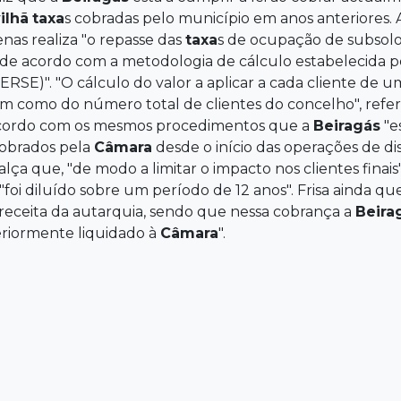
ilhã
taxa
s cobradas pelo município em anos anteriores.
nas realiza "o repasse das
taxa
s de ocupação de subsolo
 de acordo com a metodologia de cálculo estabelecida 
ERSE)". "O cálculo do valor a aplicar a cada cliente de
 como do número total de clientes do concelho", refer
acordo com os mesmos procedimentos que a
Beiragás
"e
obrados pela
Câmara
desde o início das operações de di
alça que, "de modo a limitar o impacto nos clientes finai
foi diluído sobre um período de 12 anos". Frisa ainda qu
receita da autarquia, sendo que nessa cobrança a
Beira
eriormente liquidado à
Câmara
".