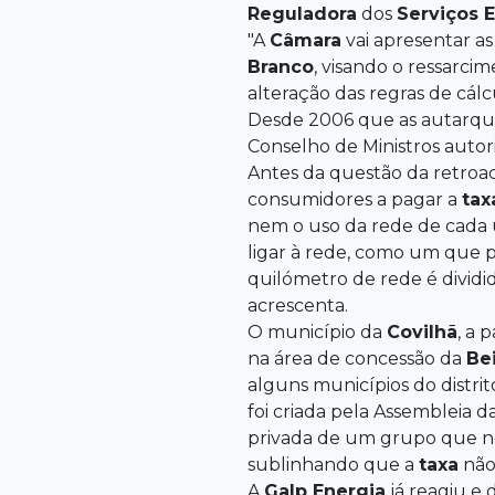
Reguladora
dos
Serviços 
"A
Câmara
vai apresentar as
Branco
, visando o ressarci
alteração das regras de cál
Desde 2006 que as autarqu
Conselho de Ministros autor
Antes da questão da retroac
consumidores a pagar a
tax
nem o uso da rede de cada u
ligar à rede, como um que p
quilómetro de rede é dividid
acrescenta.
O município da
Covilhã
, a 
na área de concessão da
Be
alguns municípios do distri
foi criada pela Assembleia 
privada de um grupo que ne
sublinhando que a
taxa
não
A
Galp Energia
já reagiu e 