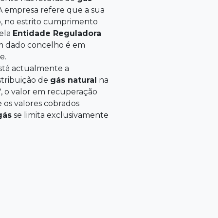
 A empresa refere que a sua
, no estrito cumprimento
pela
Entidade Reguladora
 um dado concelho é em
e.
stá actualmente a
stribuição de
gás natural
na
s", o valor em recuperação
e os valores cobrados
gás
se limita exclusivamente