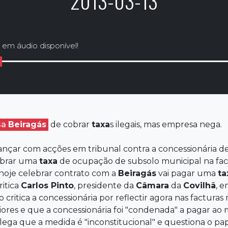
2013-03-13
 em áudio disponível!
sa
Beiragás
de cobrar
taxa
s ilegais, mas empresa nega.
ançar com acções em tribunal contra a concessionária d
cobrar uma
taxa
de ocupação de subsolo municipal na fact
 hoje celebrar contrato com a
Beiragás
vai pagar uma
ta
ritica
Carlos Pinto
, presidente da
Câmara
da
Covilhã
, e
ritica a concessionária por reflectir agora nas facturas
ores e que a concessionária foi "condenada" a pagar ao m
alega que a medida é "inconstitucional" e questiona o pa