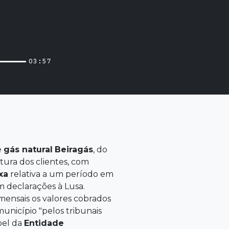
03:57
e
gás natural
Beiragás
, do
ura dos clientes, com
xa
relativa a um período em
m declarações à Lusa.
 mensais os valores cobrados
unicípio "pelos tribunais
pel da
Entidade