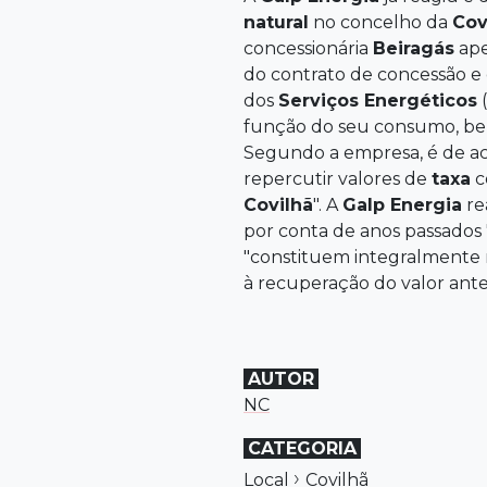
natural
no concelho da
Cov
concessionária
Beiragás
ape
do contrato de concessão e
dos
Serviços Energéticos
(
função do seu consumo, bem
Segundo a empresa, é de 
repercutir valores de
taxa
c
Covilhã
". A
Galp Energia
re
por conta de anos passados "
"constituem integralmente 
à recuperação do valor ant
AUTOR
NC
CATEGORIA
›
Local
Covilhã