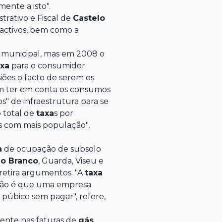
ente a isto".
trativo e Fiscal de
Castelo
roactivos, bem como a
 municipal, mas em 2008 o
axa
para o consumidor.
iões o facto de serem os
sem ter em conta os consumos
" de infraestrutura para se
o total de
taxa
s por
as com mais população",
a
de ocupação de subsolo
lo Branco
, Guarda, Viseu e
e retira argumentos. "A
taxa
razão é que uma empresa
púbico sem pagar", refere,
mente nas faturas de
gás