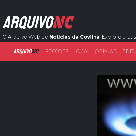
NC
ARQUIVO
O Arquivo Web do
Notícias da Covilhã
. Explore o pa
ARQUIVO
NC
SECÇÕES
LOCAL
OPINIÃO
EDIT