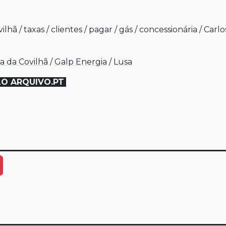
vilhã
/
taxas
/
clientes
/
pagar
/
gás
/
concessionária
/
Carlo
a da Covilhã
/
Galp Energia
/
Lusa
LO ARQUIVO.PT
ais Opções