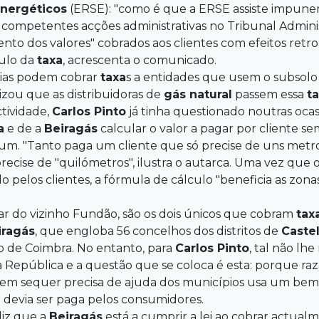
Energéticos
(ERSE): "como é que a ERSE assiste impunem
 competentes acções administrativas no Tribunal Adminis
mento dos valores" cobrados aos clientes com efeitos ret
culo da
taxa
, acrescenta o comunicado.
ias podem cobrar
taxa
s a entidades que usem o subsolo
izou que as distribuidoras de
gás natural
passem essa
t
tividade,
Carlos Pinto
já tinha questionado noutras ocas
a
e de a
Beiragás
calcular o valor a pagar por cliente 
m. "Tanto paga um cliente que só precise de uns metros
recise de "quilómetros", ilustra o autarca. Uma vez que 
o pelos clientes, a fórmula de cálculo "beneficia as zon
par do vizinho Fundão, são os dois únicos que cobram
tax
iragás
, que engloba 56 concelhos dos distritos de
Caste
to de Coimbra. No entanto, para
Carlos Pinto
, tal não lh
da República e a questão que se coloca é esta: porque 
m sequer precisa de ajuda dos municípios usa um bem 
 devia ser paga pelos consumidores.
diz que a
Beiragás
está a cumprir a lei ao cobrar actual