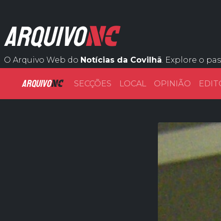
NC
ARQUIVO
O Arquivo Web do
Notícias da Covilhã
. Explore o pa
ARQUIVO
NC
SECÇÕES
LOCAL
OPINIÃO
EDIT