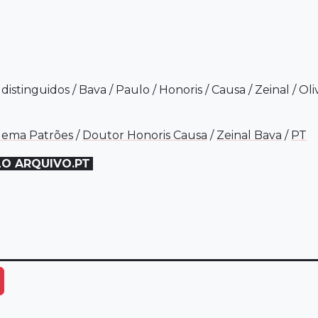
/
distinguidos
/
Bava
/
Paulo
/
Honoris
/
Causa
/
Zeinal
/
Oli
alema Patrões
/
Doutor Honoris Causa
/
Zeinal Bava
/
PT
LO ARQUIVO.PT
ais Opções