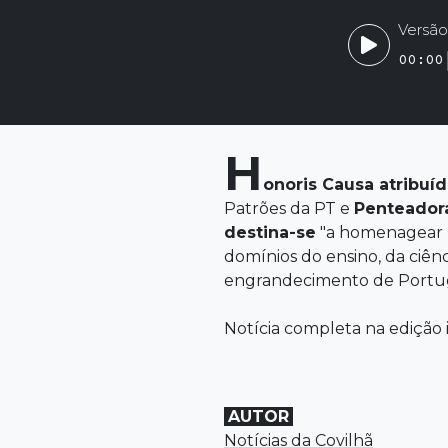
Versão
00:00
H
onoris
Causa
atribuí
Patrões da PT e
Penteadora
destina-se
"a homenagear p
domínios do ensino, da ciênc
engrandecimento de Portuga
Notícia completa na edição 
AUTOR
Notícias da Covilhã