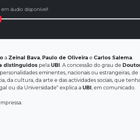
 em áudio disponível!
do
a
Zeinal
Bava
,
Paulo
de Oliveira
e
Carlos Salema
.
 distinguidos
pela
UBI
. A concessão do grau de
Douto
ersonalidades eminentes, nacionais ou estrangeiras, de
ia, da cultura, da arte e das actividades sociais, que te
l ou da Universidade" explica a
UBI
, em comunicado.
impressa.