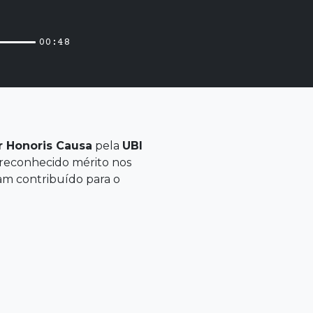
00:48
r
Honoris
Causa
pela
UBI
 reconhecido mérito nos
nham contribuído para o