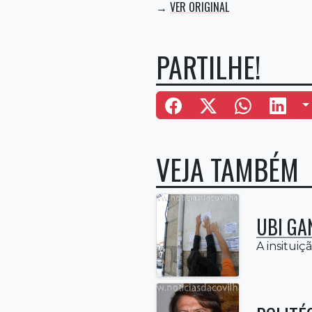
VER ORIGINAL
→
PARTILHE!
M
VEJA TAMBÉM
UBI GA
A insituiç