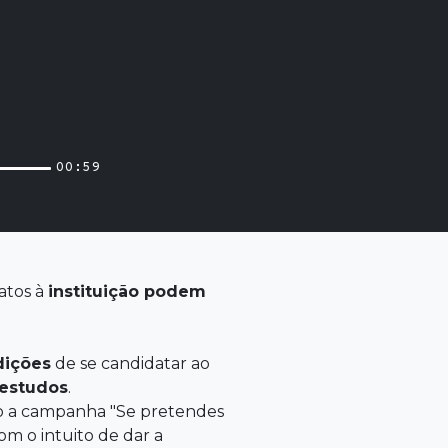
00:59
atos à
instituição podem
dições
de se candidatar ao
 estudos
.
rso a campanha "Se pretendes
om o intuito de dar a