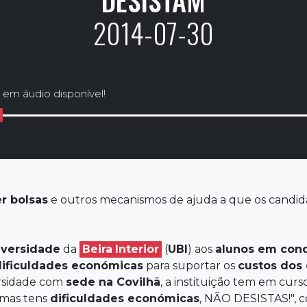
DESISTAM
2014-07-30
 em áudio disponível!
r bolsas
e outros mecanismos de ajuda a que os candid
iversidade
da
Beira
Interior
(
UBI
) aos
alunos em con
dificuldades económicas
para suportar os
custos dos
rsidade com
sede na Covilhã
, a instituição tem em cu
 mas tens
dificuldades económicas
, NÃO DESISTAS!", c