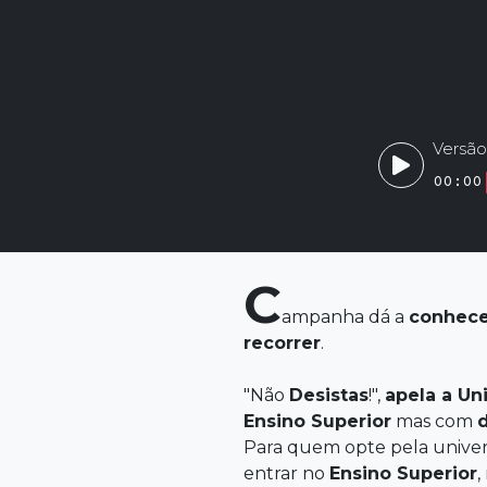
Versão
00:00
C
ampanha dá a
conhece
recorrer
.
"Não
Desistas
!",
apela a Un
Ensino
Superior
mas com
Para quem opte pela unive
entrar no
Ensino
Superior
,