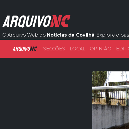
NC
ARQUIVO
O Arquivo Web do
Notícias da Covilhã
. Explore o pa
ARQUIVO
NC
SECÇÕES
LOCAL
OPINIÃO
EDIT