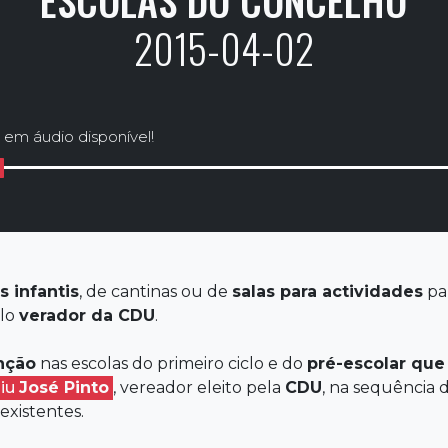
2015-04-02
 em áudio disponível!
 infantis
, de cantinas ou de
salas para actividades
pa
lo
verador da
CDU
.
nção
nas escolas do primeiro ciclo e do
pré-escolar que
uiu
José Pinto
, vereador eleito pela
CDU
, na sequência 
existentes.