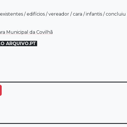
existentes
/
edifícios
/
vereador
/
cara
/
infantis
/
concluiu
ra Municipal da Covilhã
LO ARQUIVO.PT
ais Opções