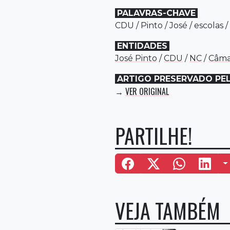
PALAVRAS-CHAVE
CDU
/
Pinto
/
José
/
escolas
/
ENTIDADES
José Pinto
/
CDU
/
NC
/
Câma
ARTIGO PRESERVADO PE
VER ORIGINAL
→
PARTILHE!
M
VEJA TAMBÉM