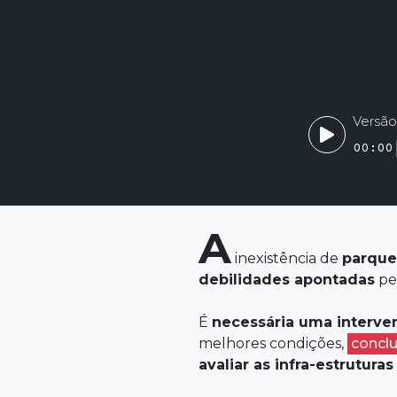
Versão
00:00
A
inexistência de
parques
debilidades apontadas
pe
É
necessária uma interve
melhores condições,
concl
avaliar as infra-estruturas