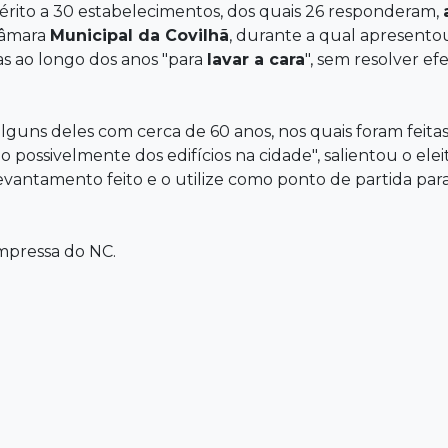
rito a 30 estabelecimentos, dos quais 26 responderam,
Câmara
Municipal da Covilhã
, durante a qual apresentou
tas ao longo dos anos "para
lavar a cara
", sem resolver e
 alguns deles com cerca de 60 anos, nos quais foram fei
ão possivelmente dos edifícios na cidade", salientou o el
evantamento feito e o utilize como ponto de partida par
mpressa do NC.