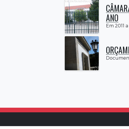
CÂMARA
ANO
Em 2011 a 
ORÇAME
Documento