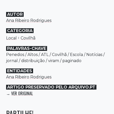
AUTOR
Ana Ribeiro Rodrigues
CATEGORIA
›
Local
Covilhã
PALAVRAS-CHAVE
Penedos
/
Altos
/
ATL
/
Covilhã
/
Escola
/
Notícias
/
jornal
/
distribuição
/
viram
/
paginado
ENTIDADES
Ana Ribeiro Rodrigues
ARTIGO PRESERVADO PELO ARQUIVO.PT
VER ORIGINAL
→
PARTILHE!