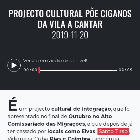
PROJECTO CULTURAL PÕE CIGANOS
DA VILA A CANTAR
2019-11-20
Versão em áudio disponível!
00:00
02:09
É
um projecto
cultural de integração
, que foi
apresentado no final de
Outubro no Alto
Comissariado das Migrações
, e que depois de já
ter passado por
locais como Elvas
,
Santo Tirso
,
Vidigueira, Cuba,
Pias e Coimbra
, também já