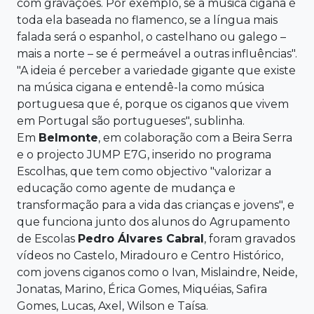
com gravações. Por exemplo, se a música cigana é
toda ela baseada no flamenco, se a língua mais
falada será o espanhol, o castelhano ou galego –
mais a norte – se é permeável a outras influências".
"A ideia é perceber a variedade gigante que existe
na música cigana e entendê-la como música
portuguesa que é, porque os ciganos que vivem
em Portugal são portugueses", sublinha.
Em
Belmonte
, em colaboração com a Beira Serra
e o projecto JUMP E7G, inserido no programa
Escolhas, que tem como objectivo "valorizar a
educação como agente de mudança e
transformação para a vida das crianças e jovens", e
que funciona junto dos alunos do Agrupamento
de Escolas
Pedro Álvares Cabral
, foram gravados
vídeos no Castelo, Miradouro e Centro Histórico,
com jovens ciganos como o Ivan, Mislaindre, Neide,
Jonatas, Marino, Érica Gomes, Miquéias, Safira
Gomes, Lucas, Axel, Wilson e Taísa.