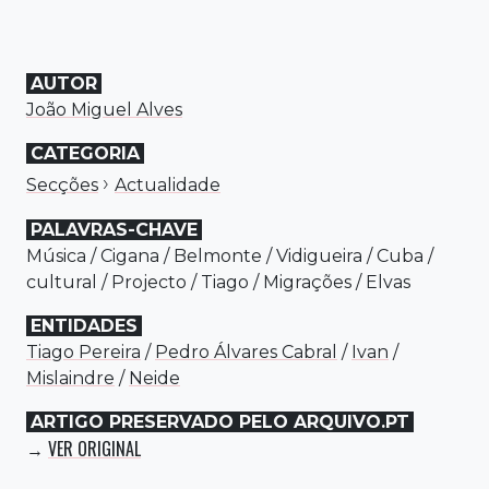
AUTOR
João Miguel Alves
CATEGORIA
›
Secções
Actualidade
PALAVRAS-CHAVE
Música
/
Cigana
/
Belmonte
/
Vidigueira
/
Cuba
/
cultural
/
Projecto
/
Tiago
/
Migrações
/
Elvas
ENTIDADES
Tiago Pereira
/
Pedro Álvares Cabral
/
Ivan
/
Mislaindre
/
Neide
ARTIGO PRESERVADO PELO ARQUIVO.PT
VER ORIGINAL
→