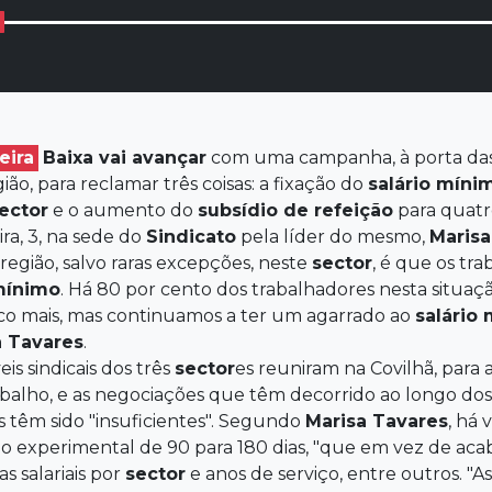
eira
Baixa
vai avançar
com uma campanha, à porta das 
gião, para reclamar três coisas: a fixação do
salário
míni
ector
e o aumento do
subsídio de refeição
para quat
ra, 3, na sede do
Sindicato
pela líder do mesmo,
Marisa
egião, salvo raras excepções, neste
sector
, é que os tr
ínimo
. Há 80 por cento dos trabalhadores nesta situa
 mais, mas continuamos a ter um agarrado ao
salário
a
Tavares
.
is sindicais dos três
sector
es reuniram na Covilhã, para
abalho, e as negociações que têm decorrido ao longo do
 têm sido "insuficientes". Segundo
Marisa
Tavares
, há 
 experimental de 90 para 180 dias, "que em vez de aca
as salariais por
sector
e anos de serviço, entre outros. "