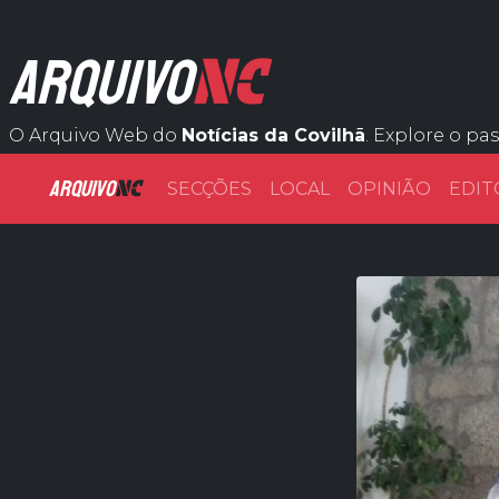
NC
ARQUIVO
O Arquivo Web do
Notícias da Covilhã
. Explore o pa
ARQUIVO
NC
SECÇÕES
LOCAL
OPINIÃO
EDIT