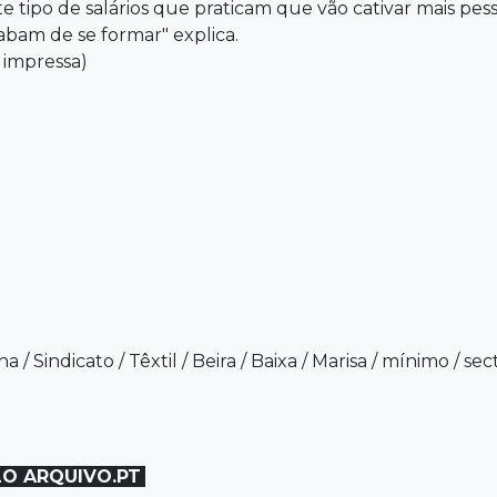
 tipo de salários que praticam que vão cativar mais pess
bam de se formar" explica.
 impressa)
ha
/
Sindicato
/
Têxtil
/
Beira
/
Baixa
/
Marisa
/
mínimo
/
sec
LO ARQUIVO.PT