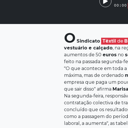
00:00
O
Sindicato
Têxtil
de
B
vestuário e calçado
, na re
aumentos de 50
euros
no
s
feito na passada segunda-fei
"O que acontece em toda a r
máxima, mas de ordenado
m
empresa que paga um pouco
que sair disso" afirma
Maris
Na segunda-feira, responsáve
contratação colectiva de tr
concluído que os resultados
como a passagem do período
laboral, a aumenta", as tabel