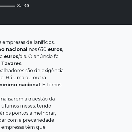
01:48
empresas de lanifícios,
mo
nacional
nos 650
euros
,
ro
euros
/dia. O anúncio foi
Tavares
.
abalhadores são de exigência
ção. Há uma ou outra
mínimo
nacional
. E temos
 analisarem a questão da
s últimos meses, tendo
vários pontos a melhorar,
bar com a precariedade
As empresas têm que