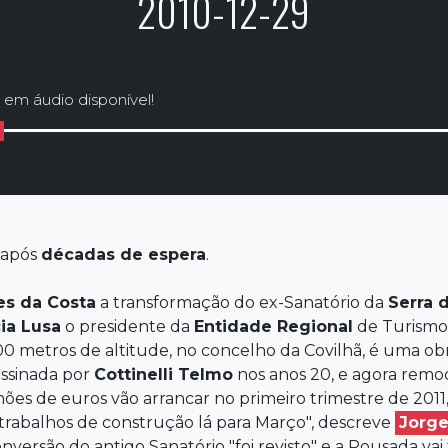
2010-12-29
 em áudio disponível!
 após
décadas de espera
.
es da Costa
a transformação do ex-Sanatório da
Serra d
ia Lusa
o presidente da
Entidade Regional
de Turismo
00 metros de altitude, no concelho da Covilhã, é uma o
assinada por
Cottinelli Telmo
nos anos 20, e agora remo
lhões de euros vão arrancar no primeiro trimestre de 2
trabalhos de construção lá para Março", descreve
Jorg
nversão do antigo Sanatório "foi revisto" e a Pousada vai