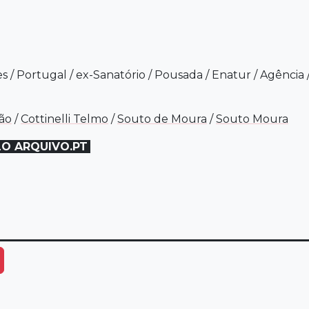
es
/
Portugal
/
ex-Sanatório
/
Pousada
/
Enatur
/
Agência
ão
/
Cottinelli Telmo
/
Souto de Moura
/
Souto Moura
LO ARQUIVO.PT
ais Opções