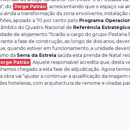
", diz
Jorge
Patrão
, acrescentando que o espaço vai ai
lui ainda a transformação da zona envolvente, instalaçã
ilhões, apoiado a 70 por cento pelo
Programa Operacion
no âmbito do Quadro Nacional de
Referência Estratégico
idade de alojamento "ficarão a cargo do grupo Pestana 
urante a fase de construção, ao longo de dois anos, dever
que, quando estiver em funcionamento, a unidade deverá
ismo da
Serra da Estrela
saúda esta prenda de Natal re
Jorge
Patrão
. Aquele responsável acredita que, desta 
ínhamos chegado a esta fase de adjudicação. Agora temos
 a obra vai "ajudar a continuar a qualificação da imagem
es hoteleiras, com arquitectura de renome e viradas pa