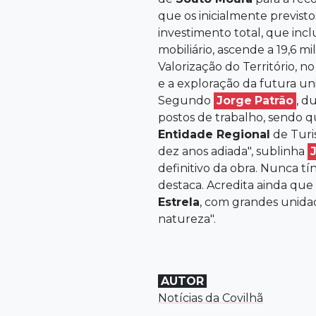
que os inicialmente previstos
investimento total, que inc
mobiliário, ascende a 19,6 m
Valorização do Território, 
e a exploração da futura un
Segundo
Jorge
Patrão
, d
postos de trabalho, sendo 
Entidade Regional
de Tur
dez anos adiada", sublinha
definitivo da obra. Nunca t
destaca. Acredita ainda que
Estrela
, com grandes unidad
natureza".
AUTOR
Notícias da Covilhã