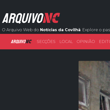
NC
ARQUIVO
O Arquivo Web do
Notícias da Covilhã
. Explore o pa
ARQUIVO
NC
SECÇÕES
LOCAL
OPINIÃO
EDIT