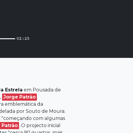
02:25
a Estrela
em Pousada de
,
Jorge
Patrão
.
bra emblemática da
delada por Souto de Moura.
011, "começando com algumas
e
Patrão
. O projecto inicial
 ter "cerca 90 quartos, mais