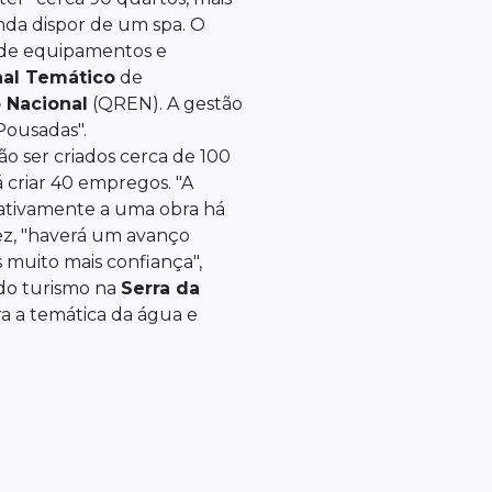
nda dispor de um spa. O
o de equipamentos e
al Temático
de
 Nacional
(QREN). A gestão
Pousadas".
ão ser criados cerca de 100
 criar 40 empregos. "A
lativamente a uma obra há
vez, "haverá um avanço
 muito mais confiança",
 do turismo na
Serra da
ra a temática da água e