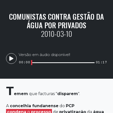
COMUNISTAS CONTRA GESTÃO DA
ÁGUA POR PRIVADOS
2010-03-10
Versão em áudio disponível!
00:00
01:17
T
emem
que facturas "
disparem
".
A
concelhia fundanense
do
PCP
condena
o
processo
de
privatização
da
água