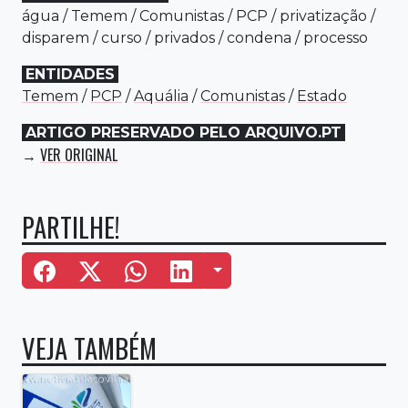
água
/
Temem
/
Comunistas
/
PCP
/
privatização
/
disparem
/
curso
/
privados
/
condena
/
processo
ENTIDADES
Temem
/
PCP
/
Aquália
/
Comunistas
/
Estado
ARTIGO PRESERVADO PELO ARQUIVO.PT
VER ORIGINAL
→
PARTILHE!
Mais Opções
VEJA TAMBÉM