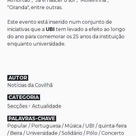
Almortão", "Já vi nascer o sol", "Moleirinha",
"Ciranda", entre outras.
Este evento está inserido num conjunto de
iniciativas que a
UBI
tem levado a efeito ao longo
do ano para comemorar os 25 anos da instituição
enquanto universidade.
AUTOR
Notícias da Covilhã
CATEGORIA
›
Secções
Actualidade
PALAVRAS-CHAVE
Popular
/
Portuguesa
/
Música
/
UBI
/
quinta-feira
/
Beira
/
Universidade
/
Solidário
/
Pólo
/
Concerto