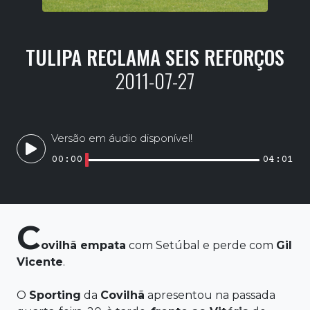
TULIPA RECLAMA SEIS REFORÇOS
2011-07-27
Versão em áudio disponível!
00:00
04:01
C
ovilhã
empata
com Setúbal e perde com
Gil
Vicente
.
O
Sporting
da
Covilhã
apresentou na passada