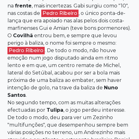
na
frente
, mais incertezas. Gabi surgiu como "10",
nas costas de
Pedro Ribeiro
, o único ponta-de-
lança que era apoiado nas alas pelos dois costa-
marfinenses Gui e Amian (teve bons pormenores).
O
Covilhã
entrou bem, e sempre que levou
perigo à baliza, o nome foi sempre o mesmo:
Pedro Ribeiro
. De todo o modo, não houve
emoção num jogo disputado ainda em ritmo
lento e em que, um centro remate de Michel,
lateral do Setúbal, acabou por ser a bola mais
próxima de uma baliza ao embater, sem haver
intenção de golo, na trave da baliza de
Nuno
Santos
.
No segundo tempo, com as muitas alterações
efectuadas por
Tulipa
, o jogo perdeu interesse.
De todo o modo, deu para ver um Zezinho
"multifunções", que desempenhou sempre bem
várias posições no terreno, um Andrezinho mais