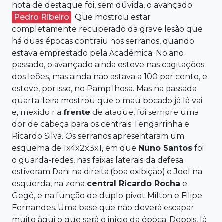
nota de destaque foi, sem dúvida, o avançado
Pedro Ribeiro
. Que mostrou estar
completamente recuperado da grave lesão que
há duas épocas contraiu nos serranos, quando
estava emprestado pela Académica. No ano
passado, o avançado ainda esteve nas cogitações
dos leões, mas ainda não estava a 100 por cento, e
esteve, por isso, no Pampilhosa. Mas na passada
quarta-feira mostrou que o mau bocado já lá vai
e, mexido na
frente
de ataque, foi sempre uma
dor de cabeça para os centrais Tengarrinha e
Ricardo Silva. Os serranos apresentaram um
esquema de 1x4x2x3x1, em que
Nuno Santos
foi
o guarda-redes, nas faixas laterais da defesa
estiveram Dani na direita (boa exibição) e Joel na
esquerda, na zona
central Ricardo Rocha
e
Gegé, e na função de duplo pivot Milton e Filipe
Fernandes. Uma base que não deverá escapar
muito àquilo que será o início da época. Depois, lá