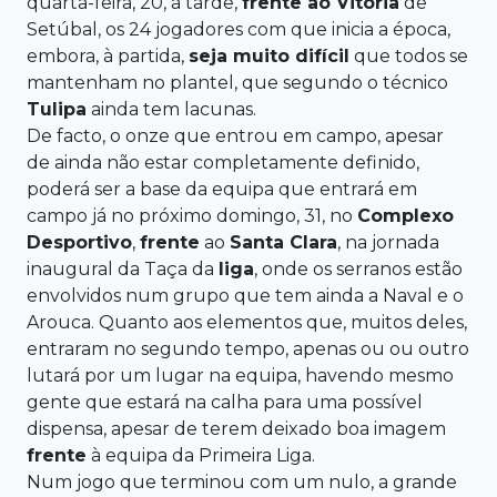
quarta-feira, 20, à tarde,
frente
ao
Vitória
de
Setúbal, os 24 jogadores com que inicia a época,
embora, à partida,
seja muito difícil
que todos se
mantenham no plantel, que segundo o técnico
Tulipa
ainda tem lacunas.
De facto, o onze que entrou em campo, apesar
de ainda não estar completamente definido,
poderá ser a base da equipa que entrará em
campo já no próximo domingo, 31, no
Complexo
Desportivo
,
frente
ao
Santa Clara
, na jornada
inaugural da Taça da
liga
, onde os serranos estão
envolvidos num grupo que tem ainda a Naval e o
Arouca. Quanto aos elementos que, muitos deles,
entraram no segundo tempo, apenas ou ou outro
lutará por um lugar na equipa, havendo mesmo
gente que estará na calha para uma possível
dispensa, apesar de terem deixado boa imagem
frente
à equipa da Primeira Liga.
Num jogo que terminou com um nulo, a grande