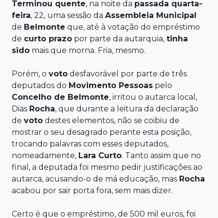
Terminou
quente
, na noite da
passada quarta-
feira
, 22, uma sessão da
Assembleia
Municipal
de
Belmonte
que, até à votação do empréstimo
de
curto prazo
por parte da autarquia,
tinha
sido
mais que morna. Fria, mesmo.
Porém, o
voto
desfavorável por parte de três
deputados do
Movimento Pessoas
pelo
Concelho de
Belmonte
, irritou o autarca local,
Dias
Rocha
, que durante a leitura da declaração
de
voto
destes elementos, não se coibiu de
mostrar o seu desagrado perante esta posição,
trocando palavras com esses deputados,
nomeadamente,
Lara Curto
. Tanto assim que no
final, a deputada foi mesmo pedir justificações ao
autarca, acusando-o de má educação, mas
Rocha
acabou por sair porta fora, sem mais dizer.
Certo é que o empréstimo, de 500 mil euros, foi