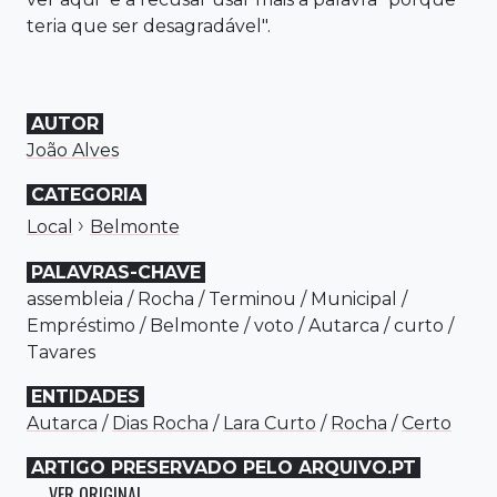
teria que ser desagradável".
AUTOR
João Alves
CATEGORIA
›
Local
Belmonte
PALAVRAS-CHAVE
assembleia
/
Rocha
/
Terminou
/
Municipal
/
Empréstimo
/
Belmonte
/
voto
/
Autarca
/
curto
/
Tavares
ENTIDADES
Autarca
/
Dias Rocha
/
Lara Curto
/
Rocha
/
Certo
ARTIGO PRESERVADO PELO ARQUIVO.PT
VER ORIGINAL
→