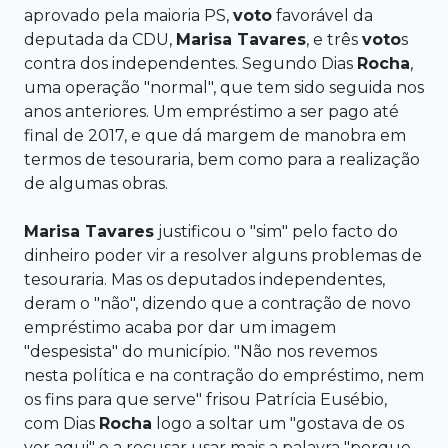
aprovado pela maioria PS,
voto
favorável da
deputada da CDU,
Marisa Tavares
, e três
voto
s
contra dos independentes. Segundo Dias
Rocha
,
uma operação "normal", que tem sido seguida nos
anos anteriores. Um empréstimo a ser pago até
final de 2017, e que dá margem de manobra em
termos de tesouraria, bem como para a realização
de algumas obras.
Marisa Tavares
justificou o "sim" pelo facto do
dinheiro poder vir a resolver alguns problemas de
tesouraria. Mas os deputados independentes,
deram o "não", dizendo que a contração de novo
empréstimo acaba por dar um imagem
"despesista" do município. "Não nos revemos
nesta política e na contração do empréstimo, nem
os fins para que serve" frisou Patrícia Eusébio,
com Dias
Rocha
logo a soltar um "gostava de os
ver aqui" e a recusar usar mais a palavra "porque