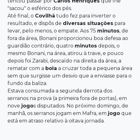
tentou passar por
Carlos Henriques
que lhe
"sacou" o esférico dos pés.
Até final, o
Covilhã
tudo fez para inverter o
resultado, e dispôs de
diversas situações
para
levar, pelo menos, o empate. Aos 75
minutos
, de
fora da área, Bonani proporcionou boa defesa ao
guardião contrário, quatro
minutos
depois, o
mesmo Bonani, na área, atirou à trave, e pouco
depois foi Zarabi, descaído na direita da área, a
rematar com a
bola
a cruzar toda a pequena área
sem que surgisse um desvio que a enviasse para o
fundo da baliza.
Estava consumada a segunda derrota dos
serranos na prova (a primeira fora de portas), em
nove
jogo
s disputados. No próximo domingo, de
manhã, os serranos jogam em Mafra, em
jogo
que
está em atraso relativo à oitava jornada.