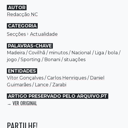
AUTOR
Redacção NC
CATEGORIA
›
Secções
Actualidade
PALAVRAS-CHAVE
Madeira
/
Covilhã
/
minutos
/
Nacional
/
Liga
/
bola
/
jogo
/
Sporting
/
Bonani
/
situações
ENTIDADES
Vítor Gonçalves
/
Carlos Henriques
/
Daniel
Guimarães
/
Lance
/
Zarabi
ARTIGO PRESERVADO PELO ARQUIVO.PT
VER ORIGINAL
→
PARTILHE!