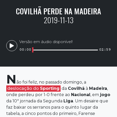
COVILHÃ PERDE NA MADEIRA
2019-11-13
Versão em áudio disponível!
00:00
02:59
N
ão foi feliz, no passado domingo, a
deslocação do
Sporting
da
Covilhã
à
Madeira
,
onde perdeu por 1-0 frente ao
Nacional
, em
jogo
da 10ª jornada da Segunda
Liga
. Um desaire que
faz baixar os serranos para o quinto lugar da
tabela, a cinco pontos do primeiro, Farense