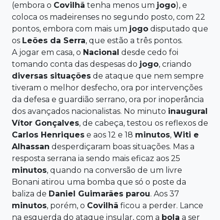
(embora o
Covilhã
tenha menos um
jogo
), e
coloca os madeirenses no segundo posto, com 22
pontos, embora com mais um
jogo
disputado que
os
Leões da Serra
, que estão a três pontos.
A jogar em casa, o
Nacional
desde cedo foi
tomando conta das despesas do
jogo
, criando
diversas situações
de ataque que nem sempre
tiveram o melhor desfecho, ora por intervenções
da defesa e guardião serrano, ora por inoperância
dos avançados nacionalistas. No minuto
inaugural
Vítor Gonçalves
, de cabeça, testou os reflexos de
Carlos Henriques
e aos 12 e 18
minutos
,
Witi e
Alhassan
desperdiçaram boas situações. Mas a
resposta serrana ia sendo mais eficaz aos 25
minutos
, quando na conversão de um livre
Bonani atirou uma bomba que só o poste da
baliza de
Daniel Guimarães parou
. Aos 37
minutos
, porém, o
Covilhã
ficou a perder. Lance
na esquerda do ataque insular, com a
bola
a ser